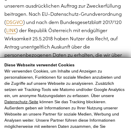
unserem ausdrücklichen Auftrag zur Zweckerfüllung
beitragen. Nach EU-Datenschutz-Grundverordnung
(
DSGVO
) und nach dem Bundesgesetzblatt 2017/120
(
LINK
) der Republik Österreich mit endgültiger
Wirksamkeit 25.5.2018 haben Nutzer das Recht, auf
Antrag unentgeltlich Auskunft über die
personenbezogenen Daten zu erhalten, die wir über
sie gespeichert haben. Zusätzlich hat jeder Kunde bzw.
Diese Webseite verwendet Cookies
Nutzer jederzeit das Recht auf Berichtigung
Wir verwenden Cookies, um Inhalte und Anzeigen zu
personalisieren, Funktionen für soziale Medien anzubieten und
unrichtiger Daten, Sperrung und Löschung seiner
die Zugriffe auf unsere Webseite zu analysieren. Zusätzlich
personenbezogene Daten, soweit dem keine
setzen wir Tracking-Tools wie Matomo und/oder Google Analytics
gesetzliche Aufbewahrungs- oder Meldepflichtpflicht
ein, um anonyme Nutzungsdaten zu erfassen. Über unsere
Datenschutz-Seite
können Sie das Tracking blockieren.
entgegensteht.
Außerdem geben wir Informationen zu Ihrer Nutzung unserer
Webseite an unsere Partner für soziale Medien, Werbung und
Analysen weiter. Unsere Partner führen diese Informationen
möglicherweise mit weiteren Daten zusammen, die Sie